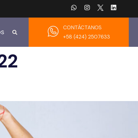
CONTÁCTANOS
OS
+58 (424) 2507633
22