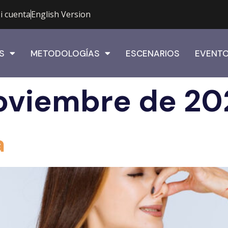
i cuenta
English Version
S
METODOLOGÍAS
ESCENARIOS
EVENT
oviembre de 20
a