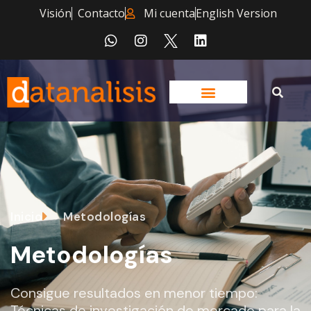
Visión
Contacto
Mi cuenta
English Version
Inicio
Metodologías
Metodologías
Consigue resultados en menor tiempo:
Técnicas de investigación de mercado para la