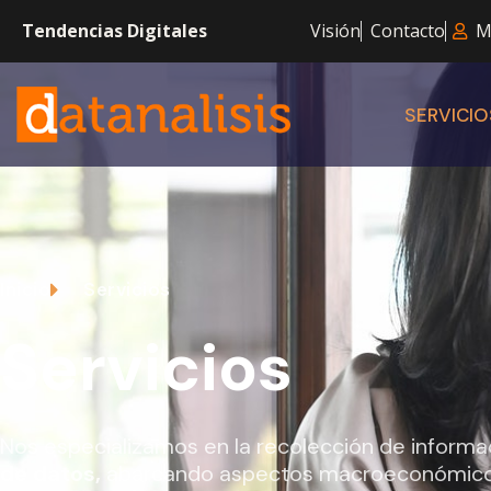
Tendencias Digitales
Visión
Contacto
M
SERVICIO
Inicio
Servicios
Servicios
Nos especializamos en la recolección de informa
de datos,
abarcando aspectos macroeconómicos