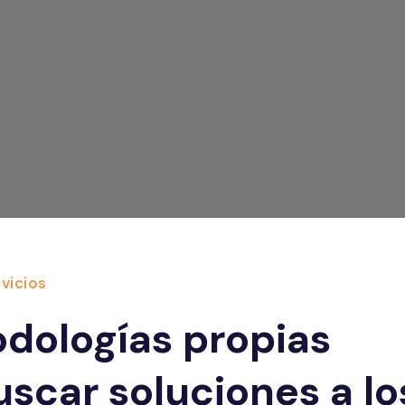
vicios
odologías propias
uscar soluciones a lo