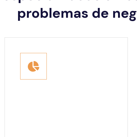
problemas de nego
Estudios de Mercado
Nos especializamos en la recolección
de información y el análisis de datos,
abarcando aspectos
macroeconómicos y propios del
negocio con el fin de facilitar la toma