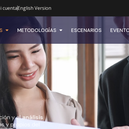
i cuenta
English Version
S
METODOLOGÍAS
ESCENARIOS
EVENT
ción y el
análisis
 y propios del