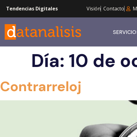
Tendencias Digitales
Visión
Contacto
M
SERVICIO
Día:
10 de o
Contrarreloj