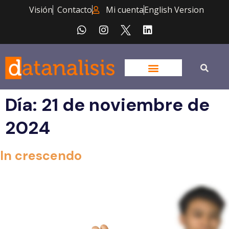
Visión
Contacto
Mi cuenta
English Version
Día:
21 de noviembre de
2024
In crescendo