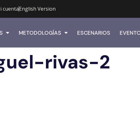
i cuenta
English Version
S
METODOLOGÍAS
ESCENARIOS
EVENT
uel-rivas-2