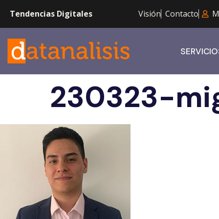
Tendencias Digitales
Visión
Contacto
M
SERVICIO
230323-mig