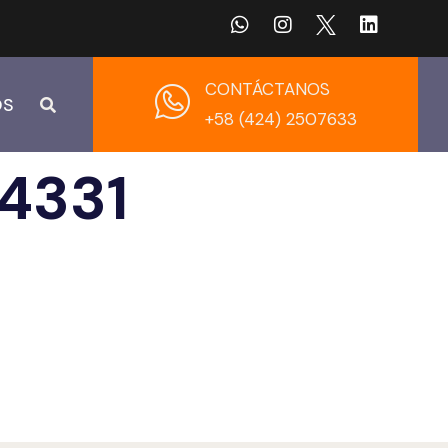
CONTÁCTANOS
OS
+58 (424) 2507633
4331