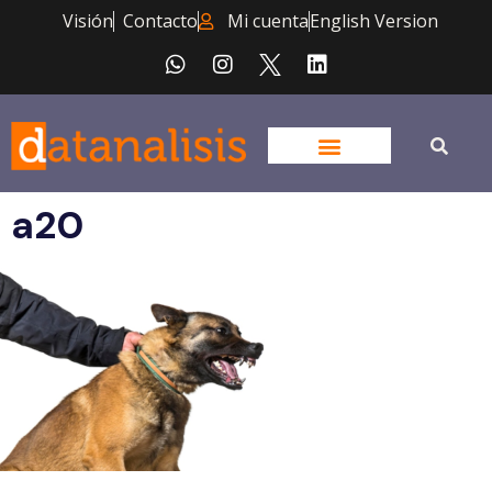
Visión
Contacto
Mi cuenta
English Version
a20