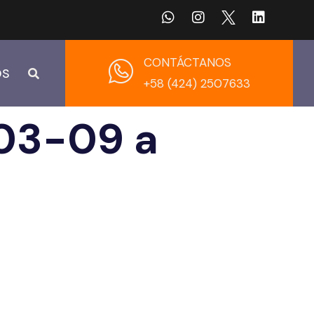
CONTÁCTANOS
OS
+58 (424) 2507633
-03-09 a