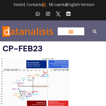
Visión
Contacto
Mi cuenta
English Version
CP-FEB23