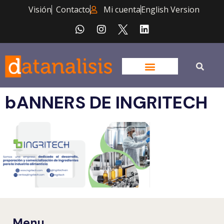
Visión
Contacto
Mi cuenta
English Version
bANNERS DE INGRITECH
Menu