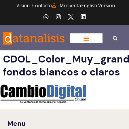
Visión
Contacto
Mi cuenta
English Version
CDOL_Color_Muy_grand
fondos blancos o claros
Menu