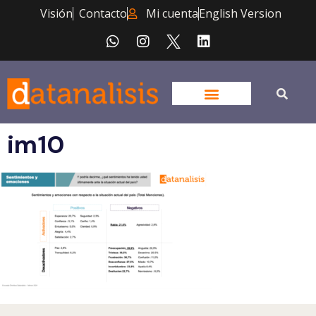
Visión
Contacto
Mi cuenta
English Version
im10