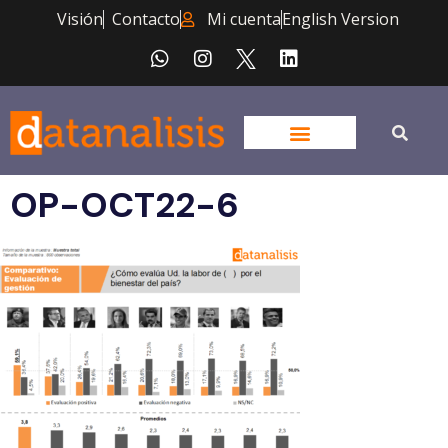
Visión
Contacto
Mi cuenta
English Version
OP-OCT22-6