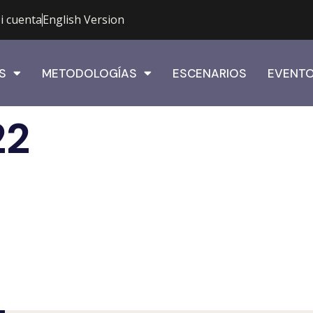
i cuenta
English Version
S
METODOLOGÍAS
ESCENARIOS
EVENT
22