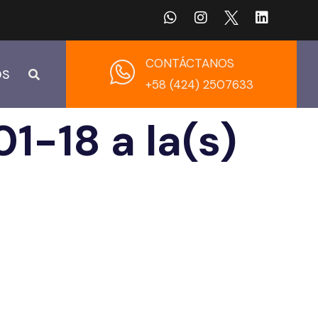
CONTÁCTANOS
OS
+58 (424) 2507633
1-18 a la(s)