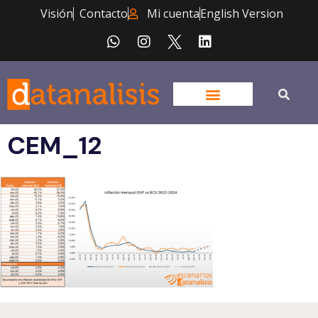
Visión
Contacto
Mi cuenta
English Version
CEM_12