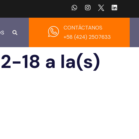
CONTÁCTANOS
OS
+58 (424) 2507633
-18 a la(s)