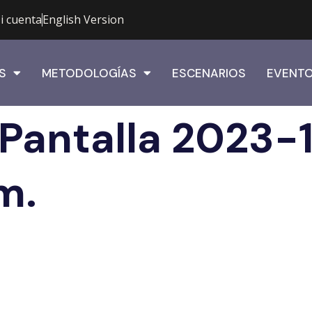
i cuenta
English Version
S
METODOLOGÍAS
ESCENARIOS
EVENT
Pantalla 2023-12
m.