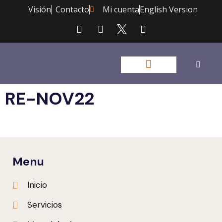
Visión
Contacto
Mi cuenta
English Version
RE-NOV22
Menu
Inicio
Servicios