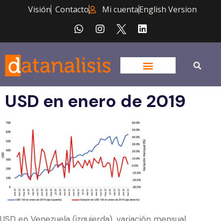
Visión
Contacto
Mi cuenta
English Version
USD en enero de 2019
USD en Venezuela (izquierda), variación mensual