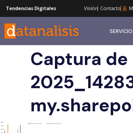
Tendencias Digitales
Visión
Contacto
M
SERVICIO
Captura de 
2025_1428
my.sharepo