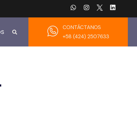
CONTÁCTANOS
OS
+58 (424) 2507633
-