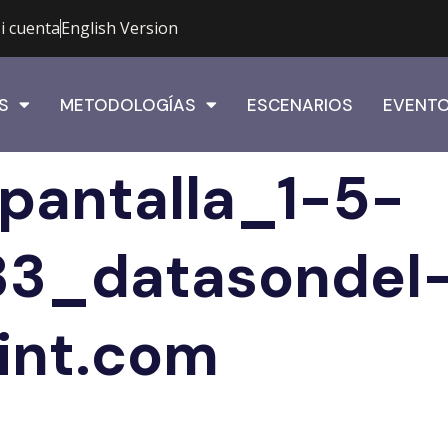
i cuenta
English Version
S
METODOLOGÍAS
ESCENARIOS
EVENT
pantalla_1-5-
33_datasondel
int.com