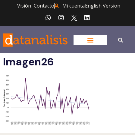
Visión
Contacto
Mi cuenta
English Version
Imagen26