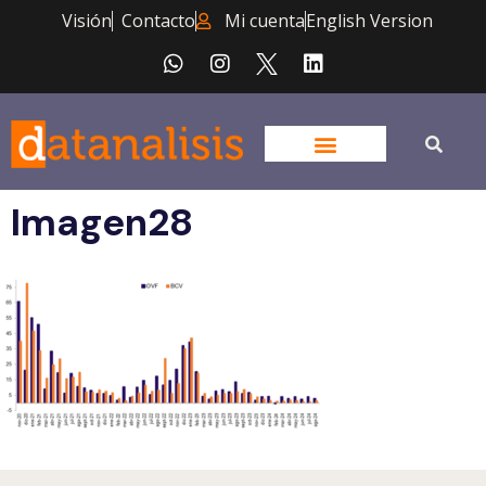
Visión
Contacto
Mi cuenta
English Version
Imagen28