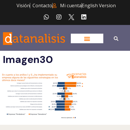
Visión
Contacto
Mi cuenta
English Version
Imagen30