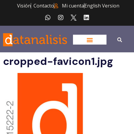
Visión
Contacto
Mi cuenta
English Version
cropped-favicon1.jpg