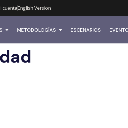
i cuenta
English Version
S
METODOLOGÍAS
ESCENARIOS
EVENT
rdad