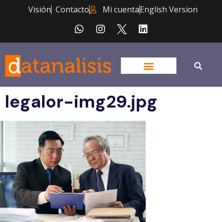
Visión
Contacto
Mi cuenta
English Version
legalor-img29.jpg