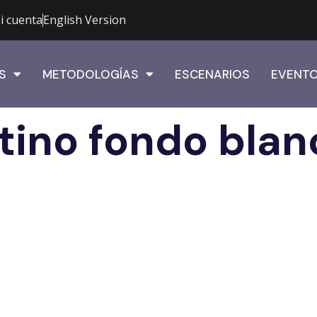
i cuenta
English Version
S
METODOLOGÍAS
ESCENARIOS
EVENT
tino fondo blan