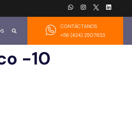
CONTÁCTANOS
OS
+58 (424) 2507633
co -10