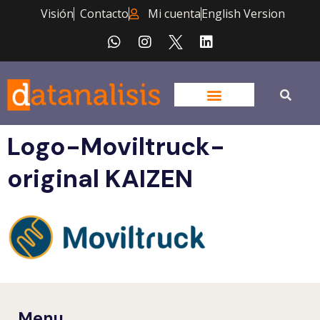
Visión
Contacto
Mi cuenta
English Version
Logo-Moviltruck-
original KAIZEN
Menu