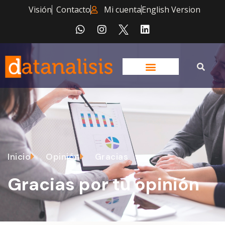
Visión
Contacto
Mi cuenta
English Version
Inicio
Opinión
Gracias
Gracias por tu opinión