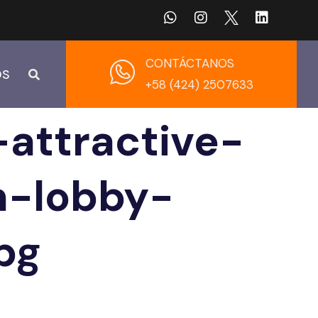
CONTÁCTANOS
OS
+58 (424) 2507633
-attractive-
n-lobby-
pg