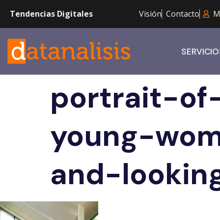
Tendencias Digitales
Visión
Contacto
M
SERVICIO
portrait-of
young-wom
and-lookin