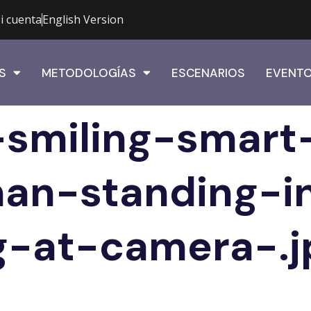
i cuenta
English Version
S
METODOLOGÍAS
ESCENARIOS
EVENT
-smiling-smart
an-standing-i
g-at-camera-.j