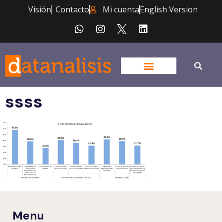
Visión
Contacto
Mi cuenta
English Version
ssss
Menu