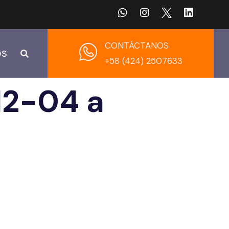
CONTÁCTANOS
OS
+58 (424) 2507633
12-04 a