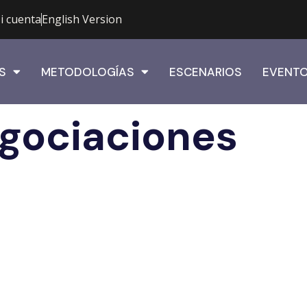
i cuenta
English Version
S
METODOLOGÍAS
ESCENARIOS
EVENT
egociaciones