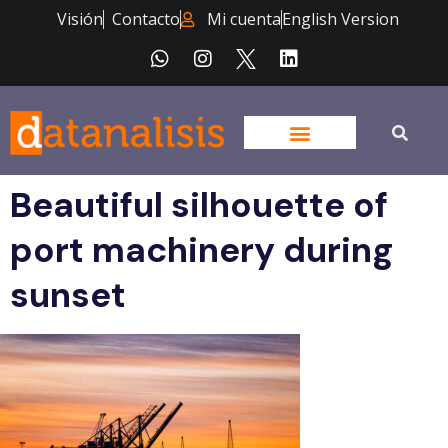
Visión
Contacto
Mi cuenta
English Version
Beautiful silhouette of
port machinery during
sunset