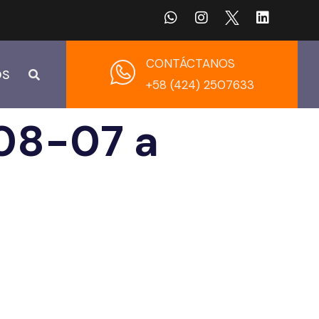
CONTÁCTANOS
OS
+58 (424) 2507633
-08-07 a