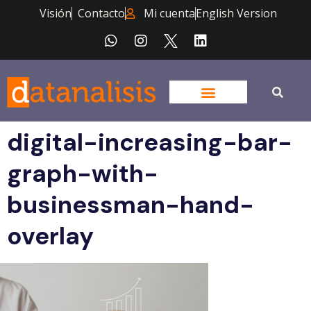
Visión
Contacto
Mi cuenta
English Version
digital-increasing-bar-
graph-with-
businessman-hand-
overlay