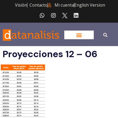
Visión
Contacto
Mi cuenta
English Version
Proyecciones 12 – 06