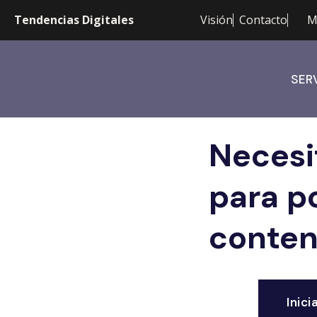
Tendencias Digitales
Visión
Contacto
M
SER
Necesit
para p
conten
Inici