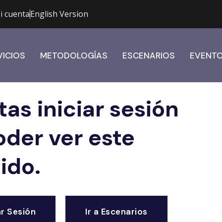
i cuenta
English Version
VICIOS
METODOLOGÍAS
ESCENARIOS
EVENT
as iniciar sesión
oder ver este
ido.
ar Sesión
Ir a Escenarios