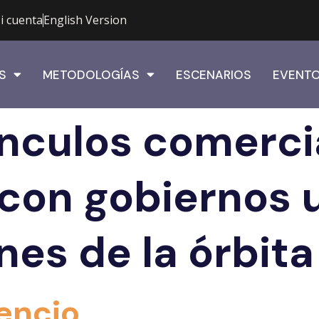
i cuenta
English Version
S
METODOLOGÍAS
ESCENARIOS
EVENT
nculos comerci
 con gobiernos 
nes de la órbita
lencio