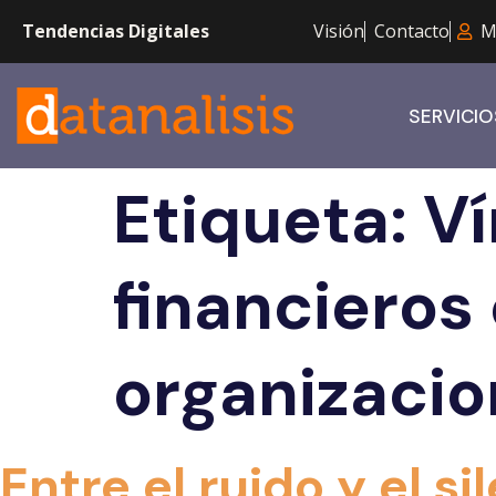
Tendencias Digitales
Visión
Contacto
M
SERVICIO
Etiqueta:
Ví
financieros
organizacio
Entre el ruido y el si