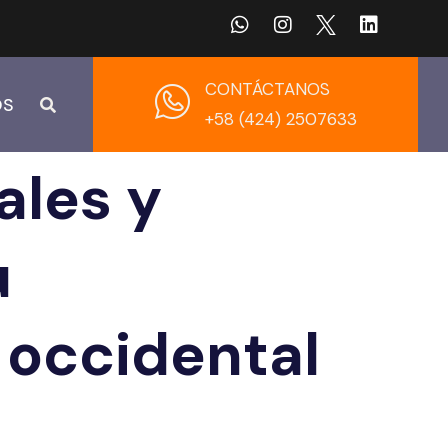
CONTÁCTANOS
OS
+58 (424) 2507633
ales y
u
 occidental