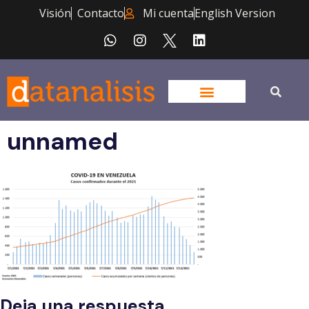
Visión
Contacto
Mi cuenta
English Version
unnamed
Deja una respuesta