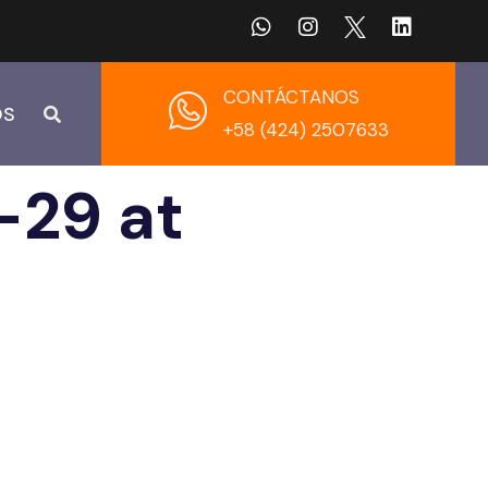
CONTÁCTANOS
OS
+58 (424) 2507633
29 at