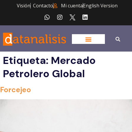
Visión
Contacto
Mi cuenta
English Version
Etiqueta:
Mercado
Petrolero Global
Forcejeo