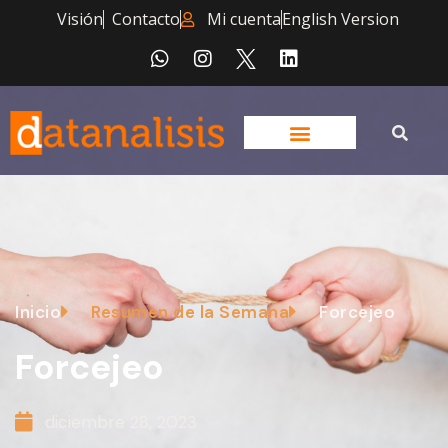
Visión
Contacto
Mi cuenta
English Version
Inicio
Resumen de la Semana
Forcejeo
Forcejeo
diciembre 28, 2023