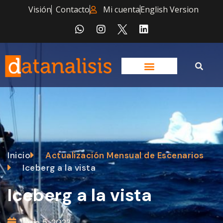
Visión
Contacto
Mi cuenta
English Version
Inicio
Actualización Mensual de Escenarios
Iceberg a la vista
Iceberg a la vista
junio 5, 2023