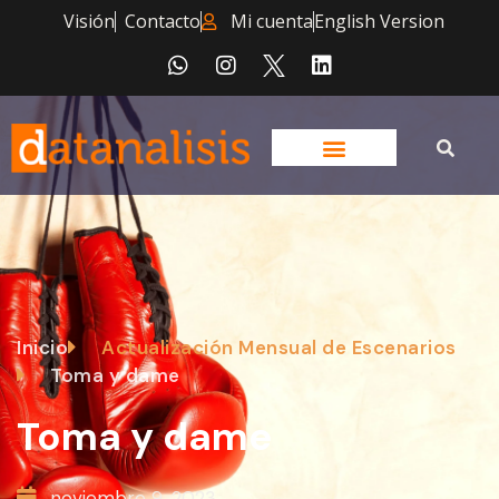
Visión
Contacto
Mi cuenta
English Version
Inicio
Actualización Mensual de Escenarios
Toma y dame
Toma y dame
noviembre 9, 2023