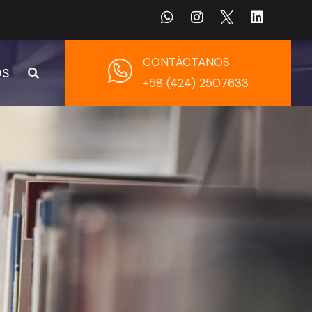
CONTÁCTANOS
OS
+58 (424) 2507633