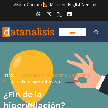
Visión
Contacto
Mi cuenta
English Version
Inicio
Artículos Educación y Coyuntura
¿Fin de la hiperinflación?
¿Fin de la
hiperinflación?