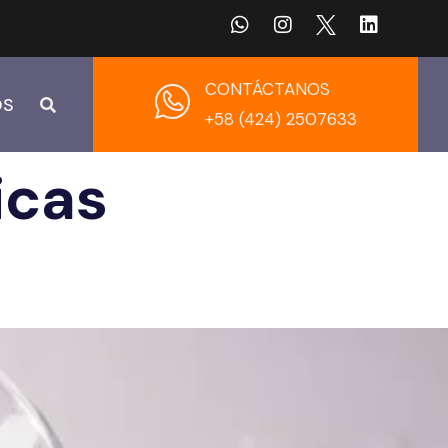
CONTÁCTANOS
OS
+58 (424) 2507633
icas