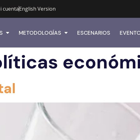
i cuenta
English Version
S
METODOLOGÍAS
ESCENARIOS
EVENT
líticas económ
tal