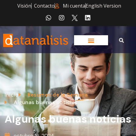
Visión
Contacto
Mi cuenta
English Version
Inicio
Resumen de la Semana
Algunas buenas noticias
Algunas buenas noticias
octubre 16, 2024